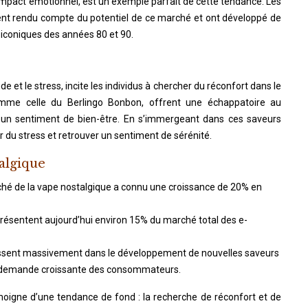
impact émotionnel, est un exemple parfait de cette tendance. Les
ent rendu compte du potentiel de ce marché et ont développé de
iconiques des années 80 et 90.
e et le stress, incite les individus à chercher du réconfort dans le
omme celle du Berlingo Bonbon, offrent une échappatoire au
 un sentiment de bien-être. En s’immergeant dans ces saveurs
 du stress et retrouver un sentiment de sérénité.
algique
ché de la vape nostalgique a connu une croissance de 20% en
présentent aujourd’hui environ 15% du marché total des e-
tissent massivement dans le développement de nouvelles saveurs
a demande croissante des consommateurs.
moigne d’une tendance de fond : la recherche de réconfort et de