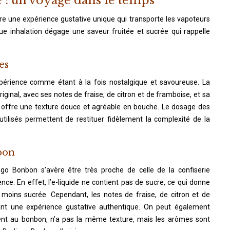
e : un voyage dans le temps
fre une expérience gustative unique qui transporte les vapoteurs
 inhalation dégage une saveur fruitée et sucrée qui rappelle
es
xpérience comme étant à la fois nostalgique et savoureuse. La
iginal, avec ses notes de fraise, de citron et de framboise, et sa
le, offre une texture douce et agréable en bouche. Le dosage des
utilisés permettent de restituer fidèlement la complexité de la
bon
ingo Bonbon s’avère être très proche de celle de la confiserie
nce. En effet, l’e-liquide ne contient pas de sucre, ce qui donne
moins sucrée. Cependant, les notes de fraise, de citron et de
ant une expérience gustative authentique. On peut également
ent au bonbon, n’a pas la même texture, mais les arômes sont